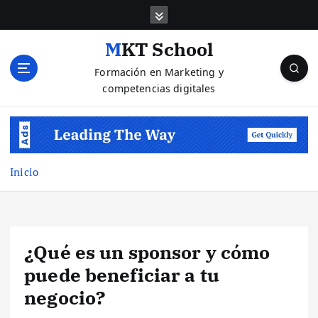
S
a
l
MKT School
t
Formación en Marketing y
a
competencias digitales
r
a
l
c
o
n
Inicio
t
e
n
i
¿Qué es un sponsor y cómo
d
o
puede beneficiar a tu
negocio?