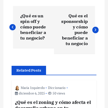
N
¿Qué es un
Qué es el
a
spin off y
sponsorship
cómo puede
y cómo
v
beneficiar a
puede
tu negocio?
beneficiar a
e
tu negocio
g
a
Related Posts
c
Maria Izquierdo
Diccionario
i
diciembre 6, 2025
50 views
¿Qué es el zoning y cómo afecta el
ó
desarrollo urbano en tu