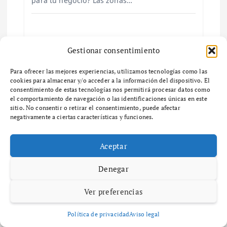
para tu negocio? Las zonas…
a
s
Gestionar consentimiento
Deja una respuesta
Para ofrecer las mejores experiencias, utilizamos tecnologías como las
cookies para almacenar y/o acceder a la información del dispositivo. El
consentimiento de estas tecnologías nos permitirá procesar datos como
Tu dirección de correo electrónico no será publicada.
Los
el comportamiento de navegación o las identificaciones únicas en este
campos obligatorios están marcados con
*
sitio. No consentir o retirar el consentimiento, puede afectar
negativamente a ciertas características y funciones.
Comentario
*
Aceptar
Denegar
Ver preferencias
Nombre
*
Política de privacidad
Aviso legal