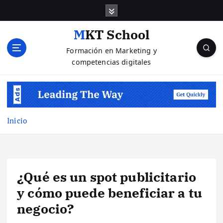
S
a
l
MKT School
t
Formación en Marketing y
a
competencias digitales
r
a
l
c
o
n
Inicio
t
e
n
i
¿Qué es un spot publicitario
d
o
y cómo puede beneficiar a tu
negocio?