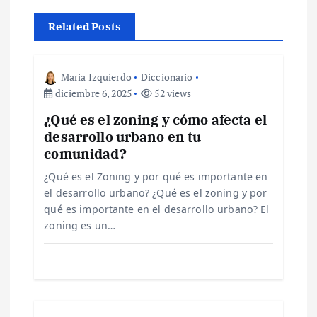
a
Related Posts
c
Maria Izquierdo
Diccionario
i
diciembre 6, 2025
52 views
¿Qué es el zoning y cómo afecta el
ó
desarrollo urbano en tu
comunidad?
n
¿Qué es el Zoning y por qué es importante en
d
el desarrollo urbano? ¿Qué es el zoning y por
qué es importante en el desarrollo urbano? El
e
zoning es un…
e
n