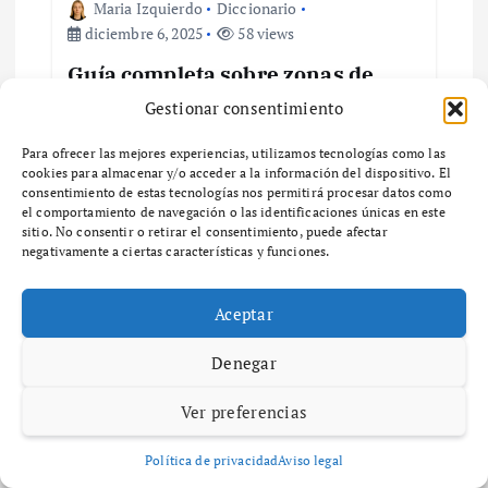
Maria Izquierdo
Diccionario
t
diciembre 6, 2025
58 views
r
Guía completa sobre zonas de
ventas y su impacto en el negocio
Gestionar consentimiento
a
¿Qué son las Zonas de Ventas y por qué son
Para ofrecer las mejores experiencias, utilizamos tecnologías como las
importantes para tu negocio? ¿Qué son las
cookies para almacenar y/o acceder a la información del dispositivo. El
d
zonas de ventas y por qué son importantes
consentimiento de estas tecnologías nos permitirá procesar datos como
para tu negocio? Las zonas…
el comportamiento de navegación o las identificaciones únicas en este
a
sitio. No consentir o retirar el consentimiento, puede afectar
negativamente a ciertas características y funciones.
s
Aceptar
Deja una respuesta
Denegar
Ver preferencias
Tu dirección de correo electrónico no será publicada.
Los
campos obligatorios están marcados con
*
Política de privacidad
Aviso legal
Comentario
*