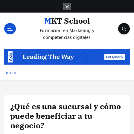
S
a
l
MKT School
t
Formación en Marketing y
a
competencias digitales
r
a
l
c
o
n
Inicio
t
e
n
i
¿Qué es una sucursal y cómo
d
o
puede beneficiar a tu
negocio?