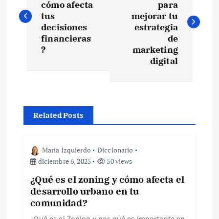
cómo afecta
para
v
tus
mejorar tu
decisiones
estrategia
e
financieras
de
?
marketing
digital
g
a
c
Related Posts
i
Maria Izquierdo
Diccionario
ó
diciembre 6, 2025
50 views
¿Qué es el zoning y cómo afecta el
n
desarrollo urbano en tu
comunidad?
d
¿Qué es el Zoning y por qué es importante en