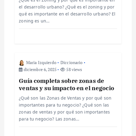
e
el desarrollo urbano? ¿Qué es el zoning y por
qué es importante en el desarrollo urbano? El
zoning es un…
e
n
t
Maria Izquierdo
Diccionario
r
diciembre 6, 2025
58 views
Guía completa sobre zonas de
a
ventas y su impacto en el negocio
d
¿Qué son las Zonas de Ventas y por qué son
importantes para tu negocio? ¿Qué son las
a
zonas de ventas y por qué son importantes
para tu negocio? Las zonas…
s