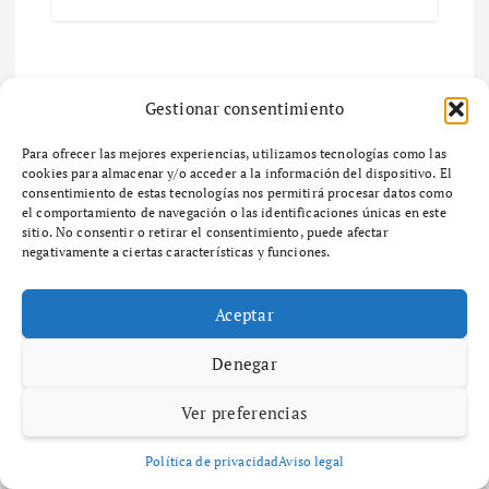
Deja una respuesta
Gestionar consentimiento
Tu dirección de correo electrónico no será publicada.
Los
Para ofrecer las mejores experiencias, utilizamos tecnologías como las
campos obligatorios están marcados con
*
cookies para almacenar y/o acceder a la información del dispositivo. El
consentimiento de estas tecnologías nos permitirá procesar datos como
Comentario
*
el comportamiento de navegación o las identificaciones únicas en este
sitio. No consentir o retirar el consentimiento, puede afectar
negativamente a ciertas características y funciones.
Aceptar
Denegar
Nombre
*
Ver preferencias
Política de privacidad
Aviso legal
Correo electrónico
*