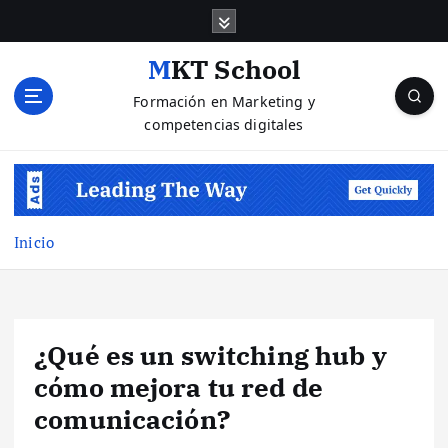
S
a
l
MKT School
t
Formación en Marketing y
a
competencias digitales
r
a
l
c
o
n
Inicio
t
e
n
i
¿Qué es un switching hub y
d
o
cómo mejora tu red de
comunicación?