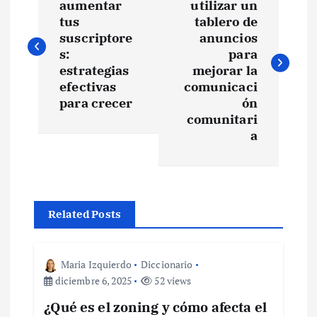
a
aumentar
utilizar un
tus
tablero de
v
suscriptore
anuncios
s:
para
e
estrategias
mejorar la
efectivas
comunicaci
para crecer
ón
g
comunitari
a
a
c
i
Related Posts
ó
Maria Izquierdo
Diccionario
n
diciembre 6, 2025
52 views
¿Qué es el zoning y cómo afecta el