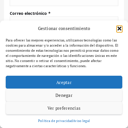
Correo electrónico
*
Gestionar consentimiento
Web
Para ofrecer las mejores experiencias, utilizamos tecnologías como las
cookies para almacenar y/o acceder a la información del dispositivo. El
consentimiento de estas tecnologías nos permitirá procesar datos como
el comportamiento de navegación o las identificaciones únicas en este
Guarda mi nombre, correo electrónico y web en
sitio. No consentir o retirar el consentimiento, puede afectar
negativamente a ciertas características y funciones.
este navegador para la próxima vez que comente.
Aceptar
Denegar
Buscar
Ver preferencias
Buscar
Política de privacidad
Aviso legal