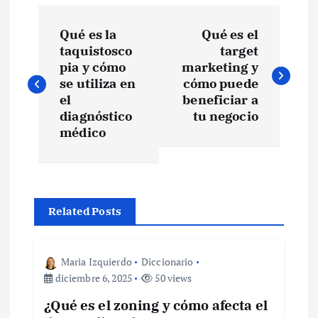
N
Qué es la
Qué es el
a
taquistosco
target
pia y cómo
marketing y
v
se utiliza en
cómo puede
el
beneficiar a
e
diagnóstico
tu negocio
médico
g
a
Related Posts
c
i
Maria Izquierdo
Diccionario
diciembre 6, 2025
50 views
ó
¿Qué es el zoning y cómo afecta el