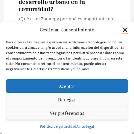
desarrollo urbano en tu
n
comunidad?
d
¿Qué es el Zoning y por qué es importante en
el desarrollo urbano? ¿Qué es el zoning y por
Gestionar consentimiento
e
qué es importante en el desarrollo urbano? El
zoning es un…
Para ofrecer las mejores experiencias, utilizamos tecnologías como las
e
cookies para almacenar y/o acceder a la información del dispositivo. El
consentimiento de estas tecnologías nos permitirá procesar datos como
el comportamiento de navegación o las identificaciones únicas en este
n
sitio. No consentir o retirar el consentimiento, puede afectar
negativamente a ciertas características y funciones.
t
Maria Izquierdo
Diccionario
Aceptar
diciembre 6, 2025
58 views
r
Guía completa sobre zonas de
Denegar
ventas y su impacto en el negocio
a
Ver preferencias
¿Qué son las Zonas de Ventas y por qué son
d
importantes para tu negocio? ¿Qué son las
Política de privacidad
Aviso legal
zonas de ventas y por qué son importantes