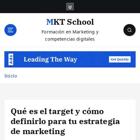
S
a
l
MKT School
t
Formación en Marketing y
a
competencias digitales
r
a
l
c
o
n
Inicio
t
e
n
i
Qué es el target y cómo
d
o
definirlo para tu estrategia
de marketing