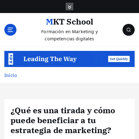
S
a
l
MKT School
t
Formación en Marketing y
a
competencias digitales
r
a
l
c
o
n
Inicio
t
e
n
i
¿Qué es una tirada y cómo
d
o
puede beneficiar a tu
estrategia de marketing?