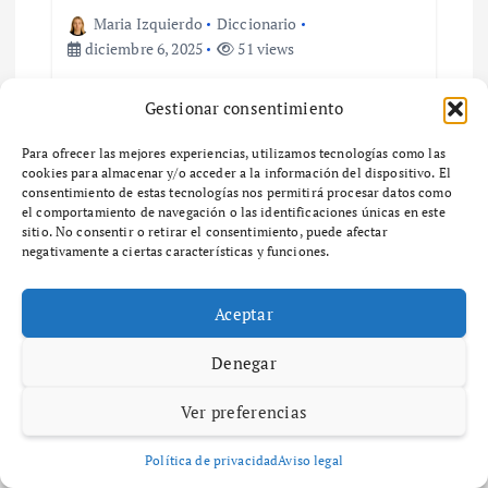
i
Maria Izquierdo
Diccionario
diciembre 6, 2025
51 views
ó
¿Qué es el zoning y cómo afecta el
Gestionar consentimiento
desarrollo urbano en tu
n
comunidad?
Para ofrecer las mejores experiencias, utilizamos tecnologías como las
d
cookies para almacenar y/o acceder a la información del dispositivo. El
¿Qué es el Zoning y por qué es importante en
consentimiento de estas tecnologías nos permitirá procesar datos como
el desarrollo urbano? ¿Qué es el zoning y por
el comportamiento de navegación o las identificaciones únicas en este
e
qué es importante en el desarrollo urbano? El
sitio. No consentir o retirar el consentimiento, puede afectar
zoning es un…
negativamente a ciertas características y funciones.
e
Aceptar
n
Denegar
t
Maria Izquierdo
Diccionario
Ver preferencias
diciembre 6, 2025
58 views
r
Política de privacidad
Aviso legal
Guía completa sobre zonas de