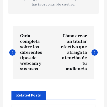
través de contenido creativo.
N
Guía
Cómo crear
a
completa
un titular
sobre los
efectivo que
v
diferentes
atraiga la
tipos de
atención de
e
webcam y
tu
sus usos
audiencia
g
a
Related Posts
c