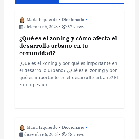
i
ó
Maria Izquierdo
Diccionario
diciembre 6, 2025
52 views
n
¿Qué es el zoning y cómo afecta el
desarrollo urbano en tu
d
comunidad?
e
¿Qué es el Zoning y por qué es importante en
el desarrollo urbano? ¿Qué es el zoning y por
qué es importante en el desarrollo urbano? El
e
zoning es un…
n
t
r
Maria Izquierdo
Diccionario
diciembre 6, 2025
58 views