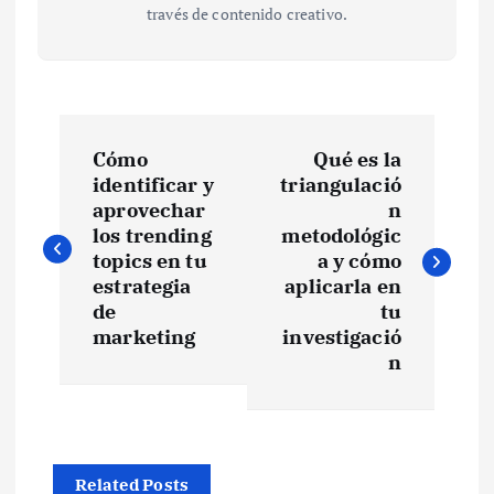
través de contenido creativo.
N
Cómo
Qué es la
a
identificar y
triangulació
aprovechar
n
v
los trending
metodológic
topics en tu
a y cómo
e
estrategia
aplicarla en
de
tu
marketing
investigació
g
n
a
c
Related Posts