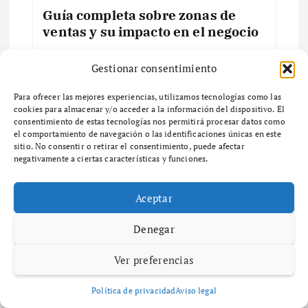
a
Guía completa sobre zonas de
ventas y su impacto en el negocio
d
¿Qué son las Zonas de Ventas y por qué son
a
Gestionar consentimiento
importantes para tu negocio? ¿Qué son las
zonas de ventas y por qué son importantes
Para ofrecer las mejores experiencias, utilizamos tecnologías como las
s
para tu negocio? Las zonas…
cookies para almacenar y/o acceder a la información del dispositivo. El
consentimiento de estas tecnologías nos permitirá procesar datos como
el comportamiento de navegación o las identificaciones únicas en este
sitio. No consentir o retirar el consentimiento, puede afectar
negativamente a ciertas características y funciones.
Deja una respuesta
Aceptar
Denegar
Tu dirección de correo electrónico no será publicada.
Los
campos obligatorios están marcados con
*
Ver preferencias
Comentario
*
Política de privacidad
Aviso legal