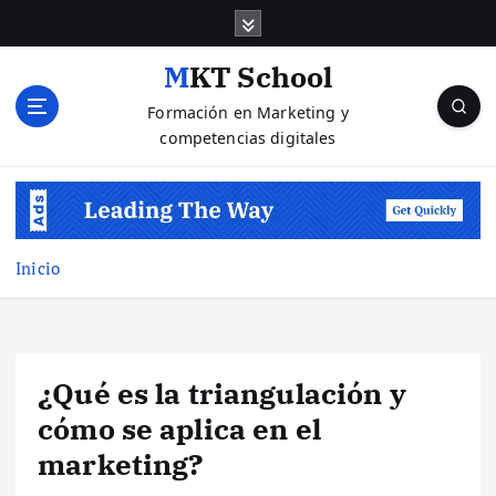
S
a
l
MKT School
t
Formación en Marketing y
a
competencias digitales
r
a
l
c
o
n
Inicio
t
e
n
i
¿Qué es la triangulación y
d
o
cómo se aplica en el
marketing?