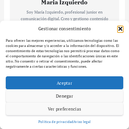
Maria Izquierdo
Soy María Izquierdo, profesional junior en
comunicación digital. Creo y gestiono contenido
para redes y medios online, combinando
Gestionar consentimiento
copywriting, narrativa visual y edición básica. Con
formación en comunicación audiovisual y un
Para ofrecer las mejores experiencias, utilizamos tecnologías como las
máster en contenidos digitales, me motiva el
cookies para almacenar y/o acceder a la información del dispositivo. El
consentimiento de estas tecnologías nos permitirá procesar datos como
storytelling y conectar con audiencias jóvenes a
el comportamiento de navegación o las identificaciones únicas en este
través de contenido creativo.
sitio. No consentir o retirar el consentimiento, puede afectar
negativamente a ciertas características y funciones.
Aceptar
N
Denegar
¿Qué es
¿Qué es una
a
UHF y cómo
umbrella
Ver preferencias
puede
brand y
v
mejorar tu
cómo puede
experiencia
beneficiar a
Política de privacidad
Aviso legal