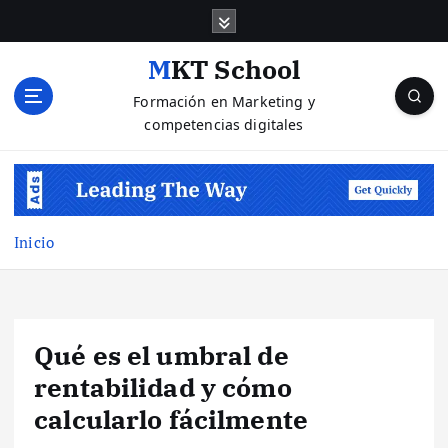
S
a
l
MKT School
t
Formación en Marketing y
a
competencias digitales
r
a
l
c
o
n
Inicio
t
e
n
i
Qué es el umbral de
d
o
rentabilidad y cómo
calcularlo fácilmente