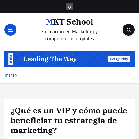
S
a
l
MKT School
t
Formación en Marketing y
a
competencias digitales
r
a
l
c
o
n
Inicio
t
e
n
i
¿Qué es un VIP y cómo puede
d
o
beneficiar tu estrategia de
marketing?