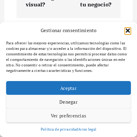
e
visual?
tu negocio?
g
Gestionar consentimiento
a
Related Posts
Para ofrecer las mejores experiencias, utilizamos tecnologías como las
c
cookies para almacenar y/o acceder a la información del dispositivo. El
consentimiento de estas tecnologías nos permitirá procesar datos como
el comportamiento de navegación o las identificaciones únicas en este
Maria Izquierdo
Diccionario
i
sitio. No consentir o retirar el consentimiento, puede afectar
diciembre 6, 2025
50 views
negativamente a ciertas características y funciones.
¿Qué es el zoning y cómo afecta el
ó
desarrollo urbano en tu
Aceptar
comunidad?
n
Denegar
¿Qué es el Zoning y por qué es importante en
d
el desarrollo urbano? ¿Qué es el zoning y por
Ver preferencias
qué es importante en el desarrollo urbano? El
e
zoning es un…
Política de privacidad
Aviso legal