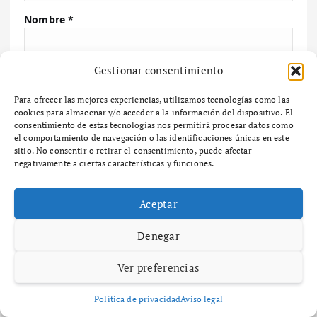
Nombre
*
Gestionar consentimiento
Correo electrónico
*
Para ofrecer las mejores experiencias, utilizamos tecnologías como las
cookies para almacenar y/o acceder a la información del dispositivo. El
consentimiento de estas tecnologías nos permitirá procesar datos como
Web
el comportamiento de navegación o las identificaciones únicas en este
sitio. No consentir o retirar el consentimiento, puede afectar
negativamente a ciertas características y funciones.
Guarda mi nombre, correo electrónico y web en
Aceptar
este navegador para la próxima vez que comente.
Denegar
Ver preferencias
Buscar
Política de privacidad
Aviso legal