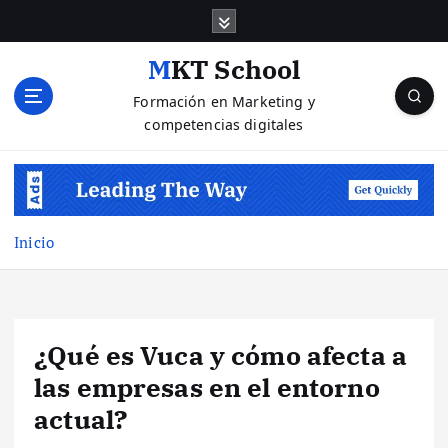
S
a
l
MKT School
t
Formación en Marketing y
a
competencias digitales
r
a
l
c
o
n
Inicio
t
e
n
i
¿Qué es Vuca y cómo afecta a
d
o
las empresas en el entorno
actual?