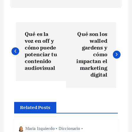
N
Qué es la
Qué son los
a
voz en off y
walled
cómo puede
gardens y
v
potenciar tu
cómo
contenido
impactan el
e
audiovisual
marketing
digital
g
a
Related Posts
c
i
Maria Izquierdo
Diccionario