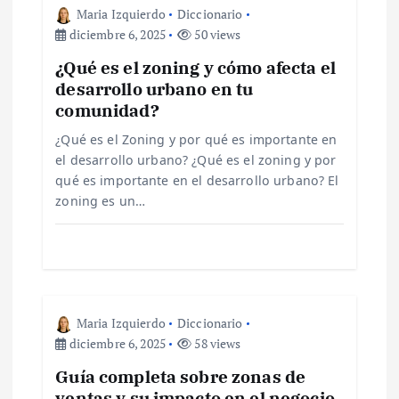
ó
Maria Izquierdo
Diccionario
n
diciembre 6, 2025
50 views
¿Qué es el zoning y cómo afecta el
d
desarrollo urbano en tu
comunidad?
e
¿Qué es el Zoning y por qué es importante en
el desarrollo urbano? ¿Qué es el zoning y por
e
qué es importante en el desarrollo urbano? El
zoning es un…
n
t
r
Maria Izquierdo
Diccionario
a
diciembre 6, 2025
58 views
Guía completa sobre zonas de
d
ventas y su impacto en el negocio