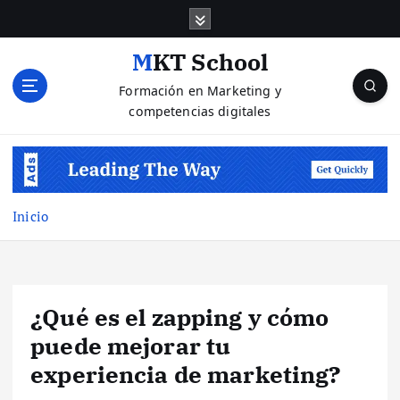
S
a
l
MKT School
t
Formación en Marketing y
a
competencias digitales
r
a
l
c
o
n
Inicio
t
e
n
i
¿Qué es el zapping y cómo
d
o
puede mejorar tu
experiencia de marketing?