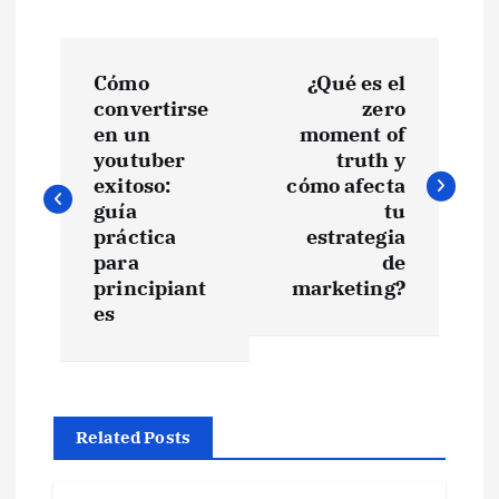
N
Cómo
¿Qué es el
a
convertirse
zero
en un
moment of
v
youtuber
truth y
exitoso:
cómo afecta
e
guía
tu
práctica
estrategia
para
de
g
principiant
marketing?
es
a
c
i
Related Posts