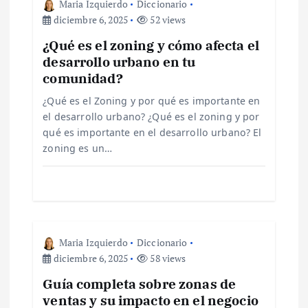
Maria Izquierdo
Diccionario
i
diciembre 6, 2025
52 views
¿Qué es el zoning y cómo afecta el
ó
desarrollo urbano en tu
comunidad?
n
¿Qué es el Zoning y por qué es importante en
d
el desarrollo urbano? ¿Qué es el zoning y por
qué es importante en el desarrollo urbano? El
e
zoning es un…
e
n
Maria Izquierdo
Diccionario
t
diciembre 6, 2025
58 views
r
Guía completa sobre zonas de
ventas y su impacto en el negocio