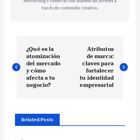
storytelling y conectar con audiencias jóvenes a
través de contenido creativo.
N
¿Qué es la
Atributos
a
atomización
de marca:
del mercado
claves para
v
y cómo
fortalecer
afecta a tu
tu identidad
e
negocio?
empresarial
g
a
Related Posts
c