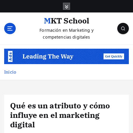
S
a
l
MKT School
t
Formación en Marketing y
a
competencias digitales
r
a
l
c
o
n
Inicio
t
e
n
i
Qué es un atributo y cómo
d
o
influye en el marketing
digital