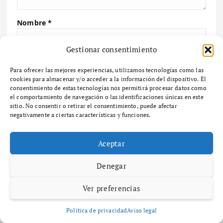
Nombre
*
Gestionar consentimiento
Correo electrónico
*
Para ofrecer las mejores experiencias, utilizamos tecnologías como las
cookies para almacenar y/o acceder a la información del dispositivo. El
consentimiento de estas tecnologías nos permitirá procesar datos como
el comportamiento de navegación o las identificaciones únicas en este
Web
sitio. No consentir o retirar el consentimiento, puede afectar
negativamente a ciertas características y funciones.
Aceptar
Guarda mi nombre, correo electrónico y web en
este navegador para la próxima vez que comente.
Denegar
Ver preferencias
Política de privacidad
Aviso legal
Buscar