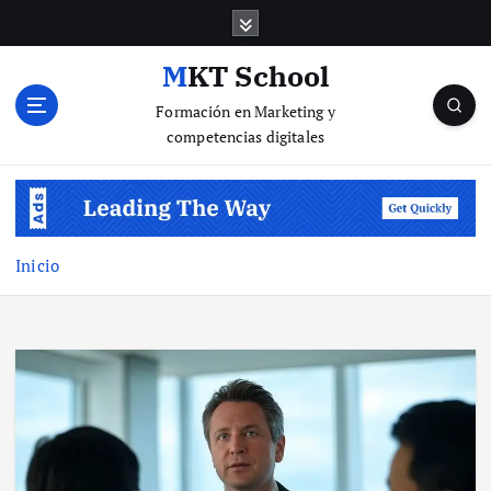
S
a
l
MKT School
t
Formación en Marketing y
a
competencias digitales
r
a
l
c
o
n
Inicio
t
e
n
i
d
o