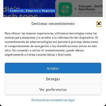
Comercio, Empresa y Negocios
La app Freecash de Almedia lidera
Gestionar consentimiento
los rankings globales de la App
Store de iOS mientras las
Para ofrecer las mejores experiencias, utilizamos tecnologías como las
plataformas de recompensas se
cookies para almacenar y/o acceder a la información del dispositivo. El
consentimiento de estas tecnologías nos permitirá procesar datos como
generalizan
el comportamiento de navegación o las identificaciones únicas en este
sitio. No consentir o retirar el consentimiento, puede afectar
Por
Maria Izquierdo
febrero 6, 2026
59 views
negativamente a ciertas características y funciones.
Aceptar
Denegar
Ver preferencias
Política de privacidad
Aviso legal