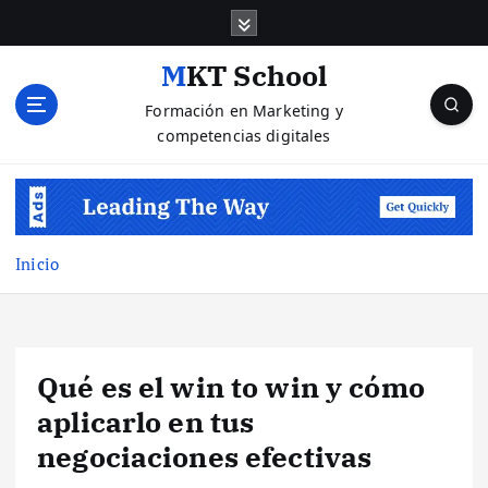
S
a
l
MKT School
t
Formación en Marketing y
a
competencias digitales
r
a
l
c
o
n
Inicio
t
e
n
i
Qué es el win to win y cómo
d
o
aplicarlo en tus
negociaciones efectivas