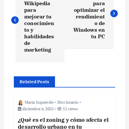
Wikipedia
para
v
para
optimizar el
mejorar tu
rendimient
e
conocimien
o de
to y
Windows en
habilidades
tu PC
g
de
marketing
a
c
i
Related Posts
ó
Maria Izquierdo
Diccionario
n
diciembre 6, 2025
52 views
¿Qué es el zoning y cómo afecta el
d
desarrollo urbano en tu