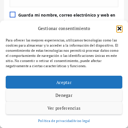
Guarda mi nombre, correo electrónico y web en
este navegador para la próxima vez que comente.
Gestionar consentimiento
Para ofrecer las mejores experiencias, utilizamos tecnologías como las
cookies para almacenar y/o acceder a la información del dispositivo. El
consentimiento de estas tecnologías nos permitirá procesar datos como
Buscar
el comportamiento de navegación o las identificaciones únicas en este
sitio. No consentir o retirar el consentimiento, puede afectar
negativamente a ciertas características y funciones.
Buscar
Aceptar
Denegar
Últimas noticias
Ver preferencias
A Paisaxe que sabe difunde la cultura y patrimonio de la provincia
de A Coruña a través de su gastronomía
Política de privacidad
Aviso legal
SEO y GEO: Cómo alinear la estrategia de contenidos con la