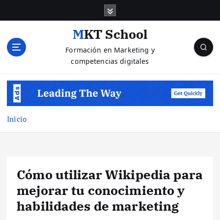
S
a
l
MKT School
t
Formación en Marketing y
a
competencias digitales
r
a
l
c
o
n
Inicio
t
e
n
i
Cómo utilizar Wikipedia para
d
o
mejorar tu conocimiento y
habilidades de marketing