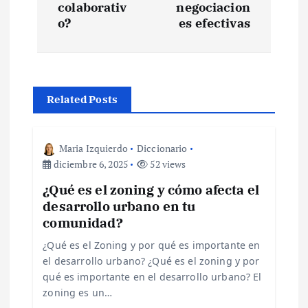
e
colaborativ
negociacion
o?
es efectivas
g
a
Related Posts
c
i
Maria Izquierdo
Diccionario
diciembre 6, 2025
52 views
ó
¿Qué es el zoning y cómo afecta el
desarrollo urbano en tu
n
comunidad?
d
¿Qué es el Zoning y por qué es importante en
el desarrollo urbano? ¿Qué es el zoning y por
e
qué es importante en el desarrollo urbano? El
zoning es un…