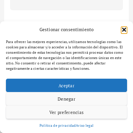
N
Gestionar consentimiento
Guía
Cómo
a
Para ofrecer las mejores experiencias, utilizamos tecnologías como las
práctica
utilizar
cookies para almacenar y/o acceder a la información del dispositivo. El
para
Wikipedia
consentimiento de estas tecnologías nos permitirá procesar datos como
v
optimizar tu
para
el comportamiento de navegación o las identificaciones únicas en este
conexión
mejorar tu
sitio. No consentir o retirar el consentimiento, puede afectar
negativamente a ciertas características y funciones.
e
Wi-Fi en
conocimien
casa
to y
habilidades
g
Aceptar
de
marketing
Denegar
a
Ver preferencias
c
Política de privacidad
Aviso legal
Related Posts