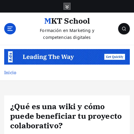
S
a
l
MKT School
t
Formación en Marketing y
a
competencias digitales
r
a
l
c
o
n
Inicio
t
e
n
i
¿Qué es una wiki y cómo
d
o
puede beneficiar tu proyecto
colaborativo?