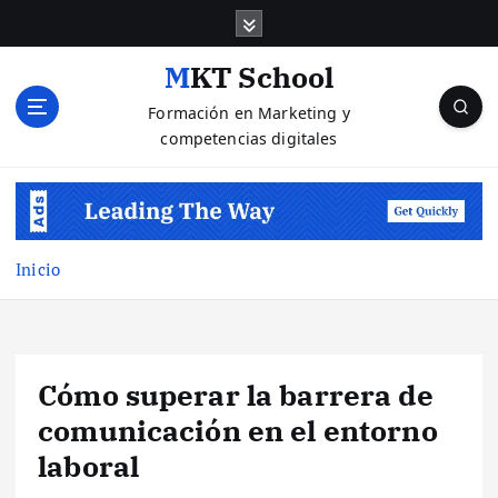
S
a
l
MKT School
t
Formación en Marketing y
a
competencias digitales
r
a
l
c
o
n
Inicio
t
e
n
i
Cómo superar la barrera de
d
o
comunicación en el entorno
laboral