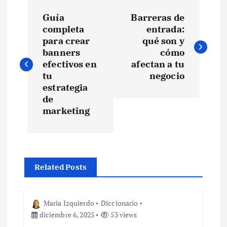
N
Guía
Barreras de
a
completa
entrada:
para crear
qué son y
v
banners
cómo
efectivos en
afectan a tu
e
tu
negocio
estrategia
de
g
marketing
a
c
Related Posts
i
ó
Maria Izquierdo
Diccionario
diciembre 6, 2025
53 views