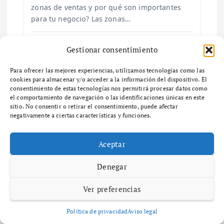
a
zonas de ventas y por qué son importantes
s
para tu negocio? Las zonas…
Gestionar consentimiento
Para ofrecer las mejores experiencias, utilizamos tecnologías como las
cookies para almacenar y/o acceder a la información del dispositivo. El
Deja una respuesta
consentimiento de estas tecnologías nos permitirá procesar datos como
el comportamiento de navegación o las identificaciones únicas en este
sitio. No consentir o retirar el consentimiento, puede afectar
Tu dirección de correo electrónico no será publicada.
Los
negativamente a ciertas características y funciones.
campos obligatorios están marcados con
*
Aceptar
Comentario
*
Denegar
Ver preferencias
Política de privacidad
Aviso legal
Nombre
*