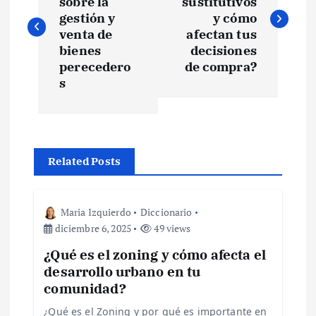
sobre la
sustitutivos
v
gestión y
y cómo
venta de
afectan tus
e
bienes
decisiones
perecedero
de compra?
s
g
a
c
Related Posts
i
Maria Izquierdo
Diccionario
ó
diciembre 6, 2025
49 views
¿Qué es el zoning y cómo afecta el
n
desarrollo urbano en tu
comunidad?
d
¿Qué es el Zoning y por qué es importante en