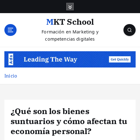
S
a
l
MKT School
t
Formación en Marketing y
a
competencias digitales
r
a
l
c
o
n
Inicio
t
e
n
i
¿Qué son los bienes
d
o
suntuarios y cómo afectan tu
economía personal?