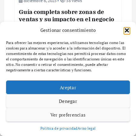
diciembre 6, 2025
58 views
r
Guía completa sobre zonas de
ventas y su impacto en el negocio
a
¿Qué son las Zonas de Ventas y por qué son
Gestionar consentimiento
d
importantes para tu negocio? ¿Qué son las
zonas de ventas y por qué son importantes
Para ofrecer las mejores experiencias, utilizamos tecnologías como las
a
cookies para almacenar y/o acceder a la información del dispositivo. El
para tu negocio? Las zonas…
consentimiento de estas tecnologías nos permitirá procesar datos como
el comportamiento de navegación o las identificaciones únicas en este
s
sitio. No consentir o retirar el consentimiento, puede afectar
negativamente a ciertas características y funciones.
Aceptar
Deja una respuesta
Denegar
Tu dirección de correo electrónico no será publicada.
Los
campos obligatorios están marcados con
*
Ver preferencias
Comentario
*
Política de privacidad
Aviso legal