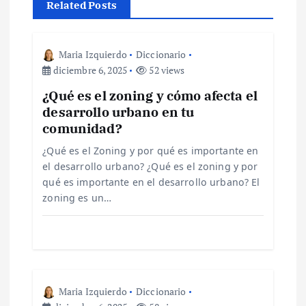
Related Posts
c
i
Maria Izquierdo
Diccionario
diciembre 6, 2025
52 views
ó
¿Qué es el zoning y cómo afecta el
desarrollo urbano en tu
n
comunidad?
d
¿Qué es el Zoning y por qué es importante en
el desarrollo urbano? ¿Qué es el zoning y por
e
qué es importante en el desarrollo urbano? El
zoning es un…
e
n
t
Maria Izquierdo
Diccionario