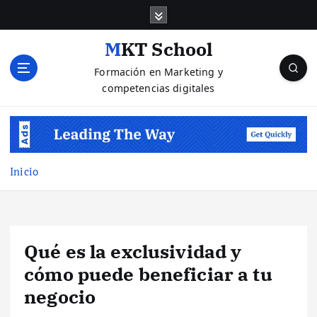
S
a
l
MKT School
t
Formación en Marketing y
a
competencias digitales
r
a
l
c
o
n
Inicio
t
e
n
i
Qué es la exclusividad y
d
o
cómo puede beneficiar a tu
negocio