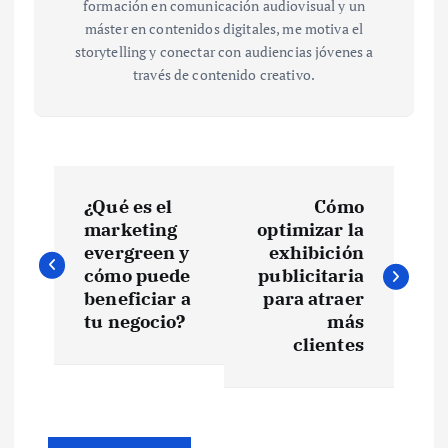
formación en comunicación audiovisual y un
máster en contenidos digitales, me motiva el
storytelling y conectar con audiencias jóvenes a
través de contenido creativo.
N
¿Qué es el
Cómo
a
marketing
optimizar la
evergreen y
exhibición
v
cómo puede
publicitaria
beneficiar a
para atraer
e
tu negocio?
más
clientes
g
a