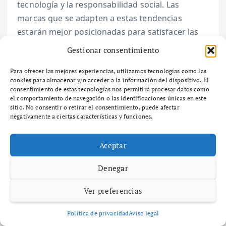
tecnología y la responsabilidad social. Las
marcas que se adapten a estas tendencias
estarán mejor posicionadas para satisfacer las
demandas de los consumidores y prosperar en
Gestionar consentimiento
un entorno competitivo.
Para ofrecer las mejores experiencias, utilizamos tecnologías como las
Fuentes:
cookies para almacenar y/o acceder a la información del dispositivo. El
consentimiento de estas tecnologías nos permitirá procesar datos como
– McKinsey & Company. «The state of AI in 2021».
el comportamiento de navegación o las identificaciones únicas en este
– Harvard Business Review. «The Value of
sitio. No consentir o retirar el consentimiento, puede afectar
negativamente a ciertas características y funciones.
Omnichannel Retailing».
– Nielsen. «The Sustainability Imperative».
Aceptar
Denegar
Ver preferencias
Política de privacidad
Aviso legal