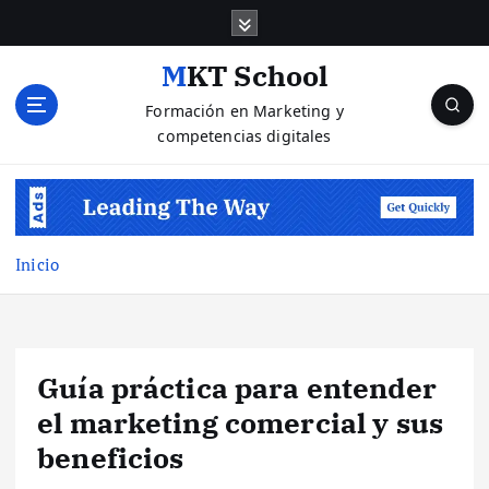
S
a
l
MKT School
t
Formación en Marketing y
a
competencias digitales
r
a
l
c
o
n
Inicio
t
e
n
i
Guía práctica para entender
d
o
el marketing comercial y sus
beneficios