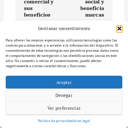
e
comercial y
social y
sus
beneficia
beneficios
marcas
g
Gestionar consentimiento
a
Para ofrecer las mejores experiencias, utilizamos tecnologías como las
c
cookies para almacenar y/o acceder a la información del dispositivo. El
Related Posts
consentimiento de estas tecnologías nos permitirá procesar datos como
el comportamiento de navegación o las identificaciones únicas en este
i
sitio. No consentir o retirar el consentimiento, puede afectar
negativamente a ciertas características y funciones.
Maria Izquierdo
Diccionario
ó
diciembre 6, 2025
52 views
Aceptar
¿Qué es el zoning y cómo afecta el
n
desarrollo urbano en tu
Denegar
comunidad?
d
¿Qué es el Zoning y por qué es importante en
Ver preferencias
e
el desarrollo urbano? ¿Qué es el zoning y por
qué es importante en el desarrollo urbano? El
Política de privacidad
Aviso legal
zoning es un…