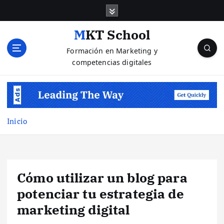
S
a
l
MKT School
t
Formación en Marketing y
a
competencias digitales
r
a
l
c
o
n
Inicio
t
e
n
i
Cómo utilizar un blog para
d
o
potenciar tu estrategia de
marketing digital