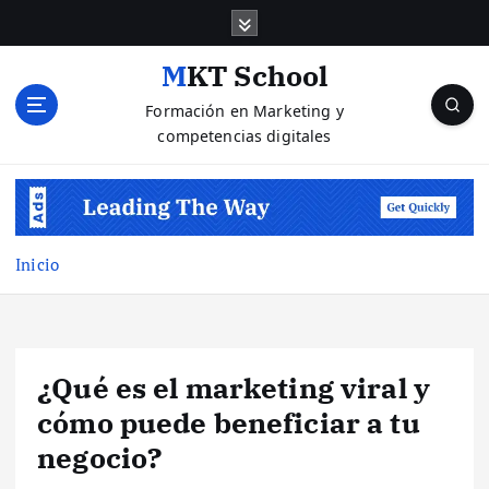
S
a
l
MKT School
t
Formación en Marketing y
a
competencias digitales
r
a
l
c
o
n
Inicio
t
e
n
i
¿Qué es el marketing viral y
d
o
cómo puede beneficiar a tu
negocio?