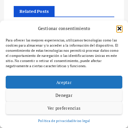
c
Related Posts
i
Gestionar consentimiento
ó
Maria Izquierdo
Diccionario
diciembre 6, 2025
52 views
Para ofrecer las mejores experiencias, utilizamos tecnologías como las
n
cookies para almacenar y/o acceder a la información del dispositivo. El
¿Qué es el zoning y cómo afecta el
consentimiento de estas tecnologías nos permitirá procesar datos como
desarrollo urbano en tu
el comportamiento de navegación o las identificaciones únicas en este
d
sitio. No consentir o retirar el consentimiento, puede afectar
comunidad?
negativamente a ciertas características y funciones.
e
¿Qué es el Zoning y por qué es importante en
el desarrollo urbano? ¿Qué es el zoning y por
Aceptar
qué es importante en el desarrollo urbano? El
e
zoning es un…
Denegar
n
Ver preferencias
t
Política de privacidad
Aviso legal