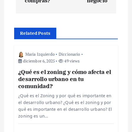
e
compras?
negocio
g
a
Related Posts
c
Maria Izquierdo
Diccionario
i
diciembre 6, 2025
49 views
¿Qué es el zoning y cómo afecta el
ó
desarrollo urbano en tu
comunidad?
n
¿Qué es el Zoning y por qué es importante en
d
el desarrollo urbano? ¿Qué es el zoning y por
qué es importante en el desarrollo urbano? El
e
zoning es un…