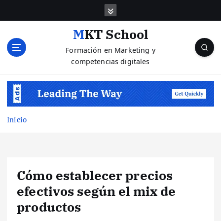
S
a
l
MKT School
t
Formación en Marketing y
a
competencias digitales
r
a
l
c
o
n
Inicio
t
e
n
i
Cómo establecer precios
d
o
efectivos según el mix de
productos