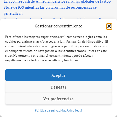
La app Freecash de Almedia lidera los rankings globales de la App
Store de iOS mientras las plataformas de recompensas se
generalizan
Freecash presenta una forma divertida y sencilla de ganar dinero
viendo vídeos de YouTube
Gestionar consentimiento
¿Qué es el zoning y cómo afecta el desarrollo urbano en tu
comunidad?
Para ofrecer las mejores experiencias, utilizamos tecnologías como las
cookies para almacenar y/o acceder a la información del dispositivo. El
consentimiento de estas tecnologías nos permitirá procesar datos como
el comportamiento de navegación o las identificaciones únicas en este
Comentarios recientes
sitio. No consentir o retirar el consentimiento, puede afectar
negativamente a ciertas características y funciones.
No hay comentarios que mostrar.
Aceptar
Categorías
Denegar
Comercio, Empresa y Negocios
Ver preferencias
Diccionario
Economía, Hacienda e Impuestos
Política de privacidad
Aviso legal
SEO y GEO