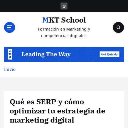
S
a
l
MKT School
t
Formación en Marketing y
a
competencias digitales
r
a
l
c
o
n
Inicio
t
e
n
i
Qué es SERP y cómo
d
o
optimizar tu estrategia de
marketing digital