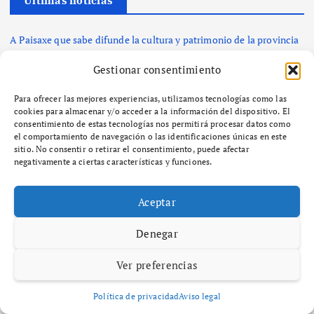
Últimas noticias
A Paisaxe que sabe difunde la cultura y patrimonio de la provincia
de A Coruña a través de su gastronomía
Gestionar consentimiento
SEO y GEO: Cómo alinear la estrategia de contenidos con la
inteligencia artificial
Para ofrecer las mejores experiencias, utilizamos tecnologías como las
La app Freecash de Almedia lidera los rankings globales de la App
cookies para almacenar y/o acceder a la información del dispositivo. El
Store de iOS mientras las plataformas de recompensas se
consentimiento de estas tecnologías nos permitirá procesar datos como
generalizan
el comportamiento de navegación o las identificaciones únicas en este
sitio. No consentir o retirar el consentimiento, puede afectar
Freecash presenta una forma divertida y sencilla de ganar dinero
negativamente a ciertas características y funciones.
viendo vídeos de YouTube
¿Qué es el zoning y cómo afecta el desarrollo urbano en tu
comunidad?
Aceptar
Denegar
Comentarios recientes
Ver preferencias
No hay comentarios que mostrar.
Política de privacidad
Aviso legal