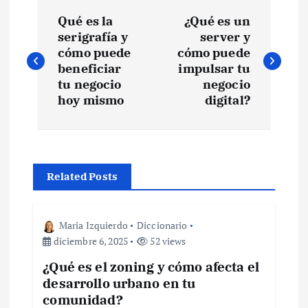
N
Qué es la
¿Qué es un
a
serigrafía y
server y
cómo puede
cómo puede
v
beneficiar
impulsar tu
tu negocio
negocio
e
hoy mismo
digital?
g
a
Related Posts
c
Maria Izquierdo
Diccionario
i
diciembre 6, 2025
52 views
¿Qué es el zoning y cómo afecta el
ó
desarrollo urbano en tu
comunidad?