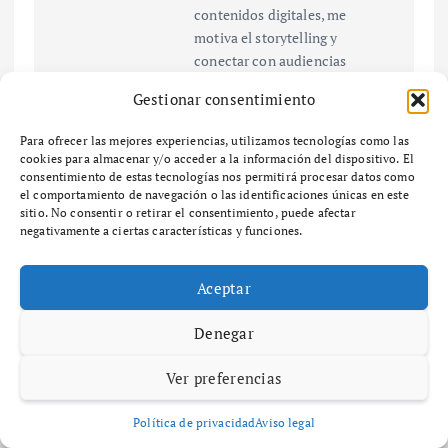
contenidos digitales, me
motiva el storytelling y
conectar con audiencias
jóvenes a través de contenido
Gestionar consentimiento
creativo.
Para ofrecer las mejores experiencias, utilizamos tecnologías como las
cookies para almacenar y/o acceder a la información del dispositivo. El
consentimiento de estas tecnologías nos permitirá procesar datos como
el comportamiento de navegación o las identificaciones únicas en este
N
sitio. No consentir o retirar el consentimiento, puede afectar
negativamente a ciertas características y funciones.
Cómo
¿Qué es la
a
fomentar la
personalida
lealtad a la
d de marca
Aceptar
v
marca y
y cómo
mejorar tu
puede
Denegar
e
estrategia
beneficiar a
de
tu negocio?
Ver preferencias
marketing
g
Política de privacidad
Aviso legal