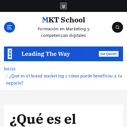
S
a
l
MKT School
t
Formación en Marketing y
a
competencias digitales
r
a
l
c
o
n
Inicio
t
¿Qué es el brand marketing y cómo puede beneficiar a tu
e
negocio?
n
i
d
o
¿Qué es el