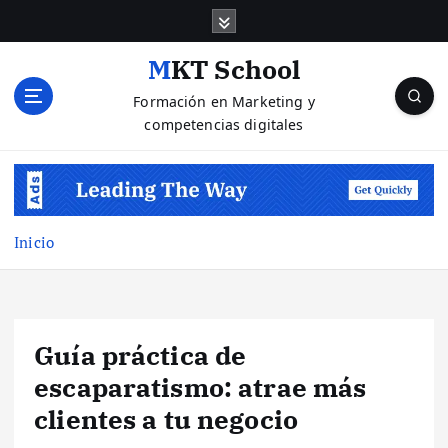
S
a
l
MKT School
t
Formación en Marketing y
a
competencias digitales
r
a
l
c
o
n
Inicio
t
e
n
i
Guía práctica de
d
o
escaparatismo: atrae más
clientes a tu negocio