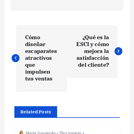
N
Cómo
¿Qué es la
a
diseñar
ESCI y cómo
escaparates
mejora la
v
atractivos
satisfacción
que
del cliente?
e
impulsen
tus ventas
g
a
Related Posts
c
Maria Izquierdo
Diccionario