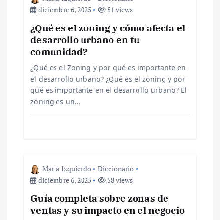
i
diciembre 6, 2025
51 views
ó
¿Qué es el zoning y cómo afecta el
desarrollo urbano en tu
n
comunidad?
d
¿Qué es el Zoning y por qué es importante en
el desarrollo urbano? ¿Qué es el zoning y por
e
qué es importante en el desarrollo urbano? El
zoning es un…
e
n
t
Maria Izquierdo
Diccionario
diciembre 6, 2025
58 views
r
Guía completa sobre zonas de
ventas y su impacto en el negocio
a