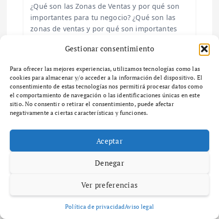
¿Qué son las Zonas de Ventas y por qué son
d
importantes para tu negocio? ¿Qué son las
zonas de ventas y por qué son importantes
a
para tu negocio? Las zonas…
Gestionar consentimiento
s
Para ofrecer las mejores experiencias, utilizamos tecnologías como las
cookies para almacenar y/o acceder a la información del dispositivo. El
consentimiento de estas tecnologías nos permitirá procesar datos como
el comportamiento de navegación o las identificaciones únicas en este
sitio. No consentir o retirar el consentimiento, puede afectar
Deja una respuesta
negativamente a ciertas características y funciones.
Tu dirección de correo electrónico no será publicada.
Los
Aceptar
campos obligatorios están marcados con
*
Comentario
*
Denegar
Ver preferencias
Política de privacidad
Aviso legal